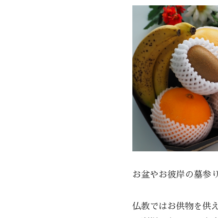
お盆やお彼岸の墓参
仏教ではお供物を供